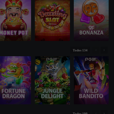
Todos 134
Todos 100