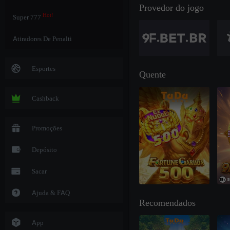
Provedor do jogo
Hot!
Super 777
Atiradores De Penalti
Esportes
Quente
Cashback
Promoções
Depósito
Sacar
Ajuda & FAQ
Recomendados
App