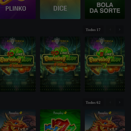
Todos 17
Todos 62