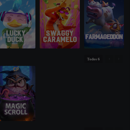
Todos 6