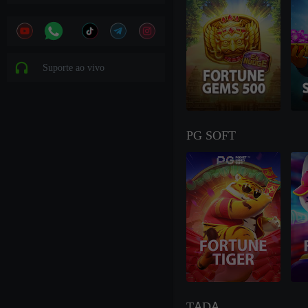
Suporte ao vivo
PG SOFT
TADA