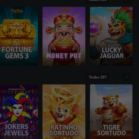
Todos 297